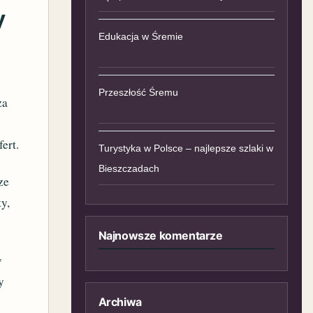
y
Edukacja w Śremie
Przeszłość Śremu
za
ert.
Turystyka w Polsce – najlepsze szlaki w
Bieszczadach
ze
ty,
Najnowsze komentarze
w
y
Archiwa