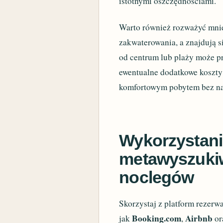
istotnymi oszczędnościami.
Warto również rozważyć mniej
zakwaterowania, a znajdują s
od centrum lub plaży może p
ewentualne dodatkowe koszty 
komfortowym pobytem bez na
Wykorzystani
metawyszukiw
noclegów
Skorzystaj z platform rezerw
Booking.com
Airbnb
jak
,
or