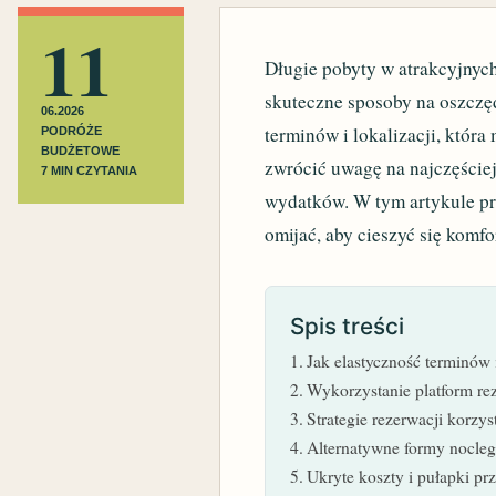
11
Długie pobyty w atrakcyjnych
skuteczne sposoby na oszczę
06.2026
terminów i lokalizacji, któr
PODRÓŻE
BUDŻETOWE
zwrócić uwagę na najczęście
7 MIN CZYTANIA
wydatków. W tym artykule pr
omijać, aby cieszyć się kom
Spis treści
Jak elastyczność terminów 
Wykorzystanie platform re
Strategie rezerwacji korzy
Alternatywne formy nocleg
Ukryte koszty i pułapki pr