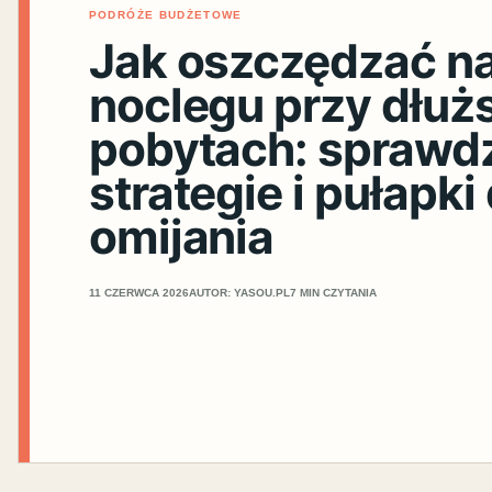
PODRÓŻE BUDŻETOWE
Jak oszczędzać n
noclegu przy dłuż
pobytach: sprawd
strategie i pułapki
omijania
11 CZERWCA 2026
AUTOR: YASOU.PL
7 MIN CZYTANIA