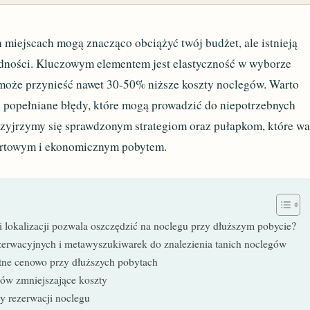
 miejscach mogą znacząco obciążyć twój budżet, ale istnieją
dności. Kluczowym elementem jest elastyczność w wyborze
a może przynieść nawet 30-50% niższe koszty noclegów. Warto
j popełniane błędy, które mogą prowadzić do niepotrzebnych
zyjrzymy się sprawdzonym strategiom oraz pułapkom, które wa
fortowym i ekonomicznym pobytem.
i lokalizacji pozwala oszczędzić na noclegu przy dłuższym pobycie?
zerwacyjnych i metawyszukiwarek do znalezienia tanich noclegów
stne cenowo przy dłuższych pobytach
ów zmniejszające koszty
zy rezerwacji noclegu