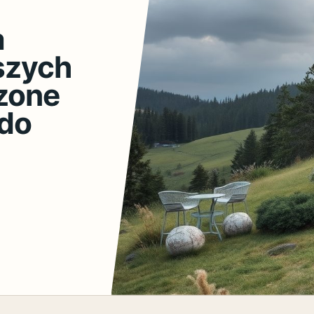
a
szych
zone
 do