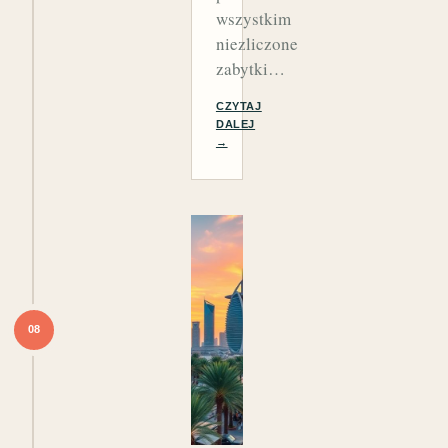
wszystkim
niezliczone
zabytki…
CZYTAJ
DALEJ
→
08