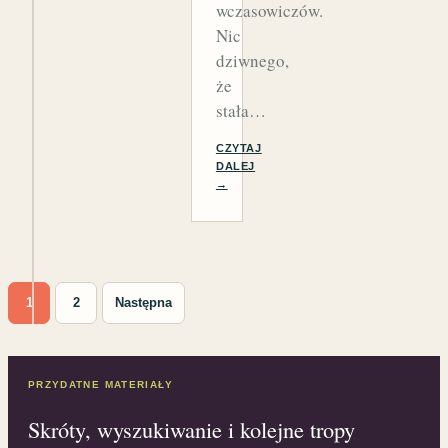
wczasowiczów.
Nic
dziwnego,
że
stała…
CZYTAJ
DALEJ
→
Stronicowanie wpisów
1
2
Następna
PRZYDATNE MATERIAŁY
Skróty, wyszukiwanie i kolejne tropy