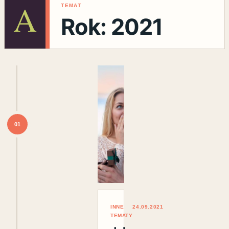
A
TEMAT
Rok:
2021
01
INNE
24.09.2021
TEMATY