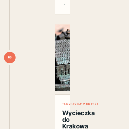
→
06
TURYSTYKA
12.06.2021
Wycieczka
do
Krakowa