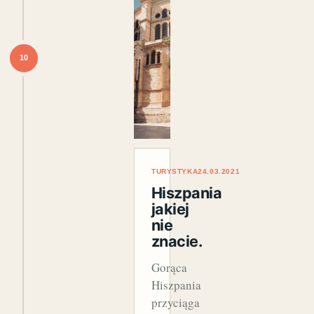
10
TURYSTYKA
24.03.2021
Hiszpania
jakiej
nie
znacie.
Gorąca
Hiszpania
przyciąga