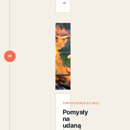
→
09
TURYSTYKA
29.03.2021
Pomysły
na
udaną