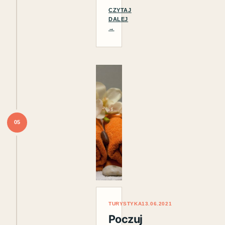
CZYTAJ
DALEJ
→
05
TURYSTYKA
13.06.2021
Poczuj