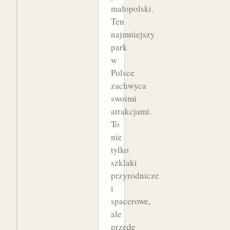
małopolski.
Ten
najmniejszy
park
w
Polsce
zachwyca
swoimi
atrakcjami.
To
nie
tylko
szklaki
przyrodnicze
i
spacerowe,
ale
przede