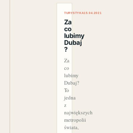
TURYSTYKA
15.04.2021
Za
co
lubimy
Dubaj
?
Za
co
lubimy
Dubaj?
To
jedna
z
największych
metropolii
świata,