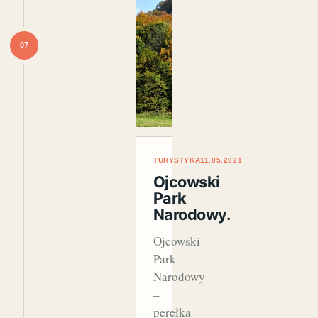
07
TURYSTYKA
11.05.2021
Ojcowski
Park
Narodowy.
Ojcowski
Park
Narodowy
–
perełka