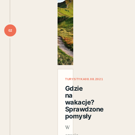
02
TURYSTYKA
08.08.2021
Gdzie
na
wakacje?
Sprawdzone
pomysły
W
czasie