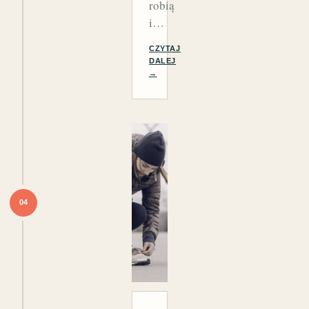
robią
i…
CZYTAJ
DALEJ
→
04