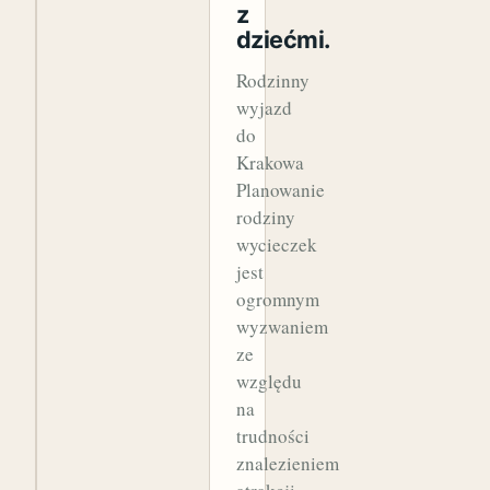
z
dziećmi.
Rodzinny
wyjazd
do
Krakowa
Planowanie
rodziny
wycieczek
jest
ogromnym
wyzwaniem
ze
względu
na
trudności
znalezieniem