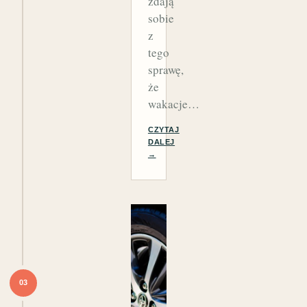
zdają
sobie
z
tego
sprawę,
że
wakacje…
CZYTAJ
DALEJ
→
03